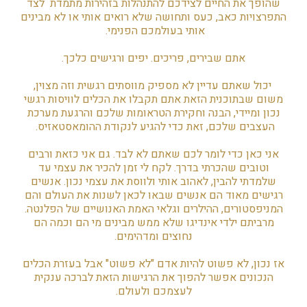
שהופך את החיים לצידכם להתנהלות בזהירות מתמדת לצד
התפרצויות כאב, כעס ותחושה שלא רואים אותי או לא מבינים
אותי בעולמכם הפנימי.
אתם שבירים, פריכים. יפים ורגישים כלכך.
יכול שאתם עדיין לא מספיק מווסתים רגשית וזה מצוין,
משום שבתוכנית הזאת אתם תקבלו את הכלים לוויסות רגשי
נכון ומיידי, הבנה וחקירת הטראומות שלכם והרגעת מערכת
העצבים שלכם, זאת כדי להגיע לנקודת ההומאסטאזיס.
אני כאן כדי לומר לכם שאתם לא לבד. גם אני כזאת ורבים
וטובים שהכרתי בדרך. לקח לי זמן להכיר את עצמי עד
שלמדתי להבין, לאהוב אותי ולווסת את עצמי נכון. אנשים
רגישים מאוד הם אנשים שבאו לכאן לשנות את העולם והם
המניפסטורים, ההילרים וגלאי האמת האנושיים של הפלנטה.
מרביתם ילדי אינדיגו שלא ממש מבינים מי הם וכמה הם
נחוצים ומדהימים.
אז נכון, לא פשוט להיות אדם "לא פשוט" אבל בעזרת הכלים
הנכונים אפשר להפוך את הרגישות הזאת לברכה ענקית
לעצמכם ולעולם.