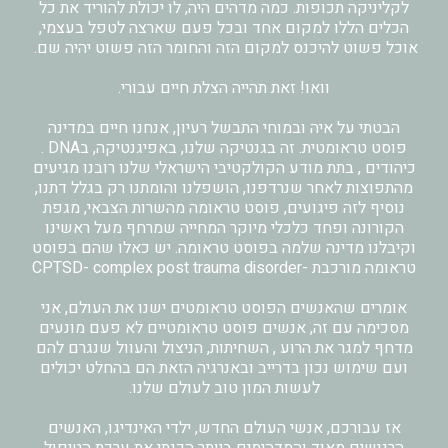
לקליניקה תכופות. כמה מדהים היה, לו יכולת להוריד את כל
הכלים הללו למקום אחד ובכל פעם שארצה לטפל בעצמי,
אוכל פשוט להיכנס למקום הזה והחומר הזה פשוט יהיה שם.
וואו! זאת תהייה הצלת חיים עבורי.
הבטתי על איה ובמוחי התבשל רעיון, אנחנו חיים במדינה
פוסט טראומטית. זה בגנטיקה שלנו, באפיגנטיקה, בDNA .
כיהודים , בתת מודע הקולקטיבי הישראלי שלנו רובנו מגיעים
מהתפוצות לאחר שנרדפנו, הושפלנו והומתנו רק בגלל דתנו,
נוסיף לזה פיגועים, פוסט טראומה מהשרות הצבאי, מגפת
הקורונה ופחד כלכלי מיוקר המחייה שמרחף מעל ראשינו
וקיבלנו מדינה שלמה בפוסט טראומה. יש כאלו שהם בפוסט
טראומה מורכבת -CPTSD- complex post trauma disorder
אומרים שהאנשים הפוסט טראומטים ישנו את העולם, אני
מסכימה עם זה, אנשים פוסט טראומטיים לא פעם מונעים
מדחף למגר את הרוע , השחיתות, הניצול והעוול שנגרם להם
ועם שימוש נכון בדרייב ובאנרגיה הזאת הם בהחלט יכולים
לעשות המון טוב לעולם שלנו.
אז עבורכם, אנשי העולם החדש, ילדי האינדיגו, האנשים