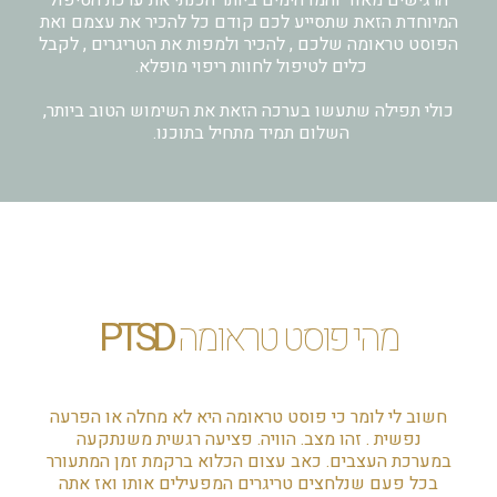
הרגישים מאוד והמדהימים ביותר הכנתי את ערכת הטיפול
המיוחדת הזאת שתסייע לכם קודם כל להכיר את עצמם ואת
הפוסט טראומה שלכם , להכיר ולמפות את הטריגרים , לקבל
כלים לטיפול לחוות ריפוי מופלא.
כולי תפילה שתעשו בערכה הזאת את השימוש הטוב ביותר,
השלום תמיד מתחיל בתוכנו.
מהי פוסט טראומה
PTSD
חשוב לי לומר כי פוסט טראומה היא לא מחלה או הפרעה
נפשית . זהו מצב. הוויה. פציעה רגשית משנתקעה
במערכת העצבים. כאב עצום הכלוא ברקמת זמן המתעורר
בכל פעם שנלחצים טריגרים המפעילים אותו ואז אתה