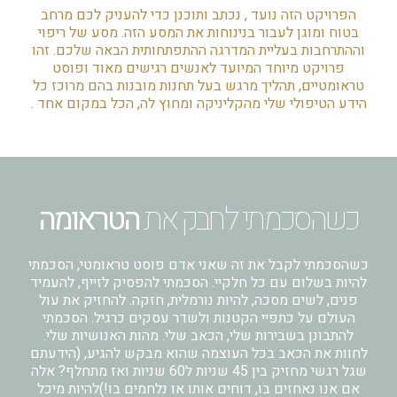
הפרויקט הזה נועד , נכתב ותוכנן כדי להעניק לכם מרחב
בטוח ומוגן לעבור בנינוחות את המסע הזה. מסע של ריפוי
וההתרחבות בעליית המדרגה ההתפתחותית הבאה שלכם. זהו
פרויקט מיוחד המיועד לאנשים רגישים מאוד ופוסט
טראומטיים, תהליך מרגש בעל תחנות מובנות בהם מרוכז כל
הידע הטיפולי שלי מהקליניקה ומחוץ לה, הכל במקום אחד .
כשהסכמתי לחבק את
הטראומה
כשהסכמתי לקבל את זה שאני אדם פוסט טראומטי, הסכמתי
להיות בשלום עם כל חלקיי. הסכמתי להפסיק לזייף, להעמיד
פנים, לשים מסכה, להיות נורמלית, חזקה. להחזיק את עול
העולם על כתפיי הקטנות ולשדר עסקים כרגיל. הסכמתי
להתבונן בשבירות שלי, הכאב שלי. מהות האנושיות שלי.
לחוות את הכאב בכל העוצמה שהוא מבקש להגיע, (הידעתם
שגל רגשי מחזיק בין 45 שניות ל60 שניות ואז מתחלף? אלה
אם אנו נאחזים בו, דוחים אותו או נלחמים בו!)להיות מיכל