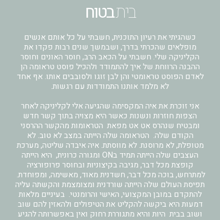
בית
בטוח
כשהגיתי את רעיון התוכנית, חשבתי על כל אותם אנשים
מופלאים שהכרתי בדרך, ושבמשך שנים רבות פקדו את
הקליניקה שלי. חשבתי על הכאב הרב, חוסר האונים וחוסר
ההבנה הרווחת של איך להתמודד ולהכיל פוסט טראומה הן
לאדם הפוסט טראומטי והן לבן זוגו ולסובבים אותו. אף אחד
לא מלמד אותנו התמודדות עם רגשות.
אני זוכרת את איה המקסימה שהגיעה אלי לקליניקה לאחר
הצפות חוזרות ונשנות כאשר היא מצויה בתוך קשר חדש
ומבטיח שנהרס אט אט מפאת הטראומות מהקשר ההרסני
הקודם שלה. הטראומה שלה הייתה במצב לא טוב. לא
מטופלת, לא מרוסנת. לא מווסתת. איה איבדה שליטה, מערכת
העצבים שלה הייתה תמיד בON ומגורה כרונית, היא הייתה
קופצת מכל דבר, מגיבה בקיצוניות ובחוסר פרופורציה
למתרחש, בוכה מכל דבר, חשדנית מאוד, מאשימה, ומפוחדת.
תפיסת העולם שלה הייתה שורדנית ומצומצמת והקשתה עליה
להתקדם במובן המקצועי, האישי והרומנטי. בעיניים מלאות
דמעות היא ביקשה להקליט את הטיפולים ולהאזין להם שוב
ושוב בבית היות והיא מתגוררת רחוק ואין באפשרותה להגיע