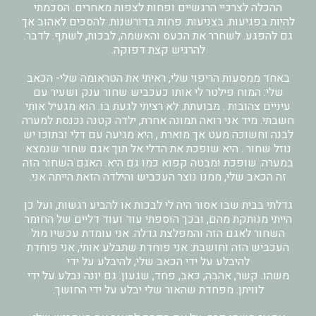
ההכלה לצרכיי הרגשיים ופחות לצפות מאחרים. הסכמתי
להיות בפגיעות. בצניעות. פחות בדורשנות. להסכים לאהוב אך
גם להפגע. לשחרר את הכעס והאשמה, לבכות, לשתף. לדבר.
להרגיש קצת דפוקה.
באחד ממסעות הריפוי שלי, ראיתי את הטראומה שלי- הכאב
שלי: המוח פילטר לי אותו כעכביש שחור ענק ושעיר עם
עיניים צהובות . מבועתת. לא רציתי לגעת בו. הוא מגעיל אותי
חשבתי. מיד אני רואה תמונה אחרת, ילדה קטנה נכנסת למערה
לבנה וחשוכה מעט אך מוארת , היא מגיעה עם דלי ובתוכו יש
נוזל שחור . היא שופכת את הדלי אל תוך אגם שחור שנמצא
במערה. שופכת ומבטה קפוא כמו גם היא. האגם השחור הזה
זה הכאב שלי, ממנו נוצר העכביש והילדה הזאת הייתה אני.
גדלתי בבית שבו אסור היה לי לבכות או להביע רגשות, ועל כן
הייתי מנותקת מהם, ובכך הוספתי עוד ועוד דליים של החומר
השחור לאגם הזה והמפלצת גדלה. אני עומדת עכשיו מול
העכביש הזה וחושבת: אני פוחדת שתבלע אותי, אני פוחדת
להיבלע על ידי הכאב שלי, להיבלע על ידי
משהו. קשר, אהבה, כאב, פחד, שגעון. גם יונה נבלע על ידי
לוויתן. מפחדת שהאור שלי יבלע על ידי החושך.