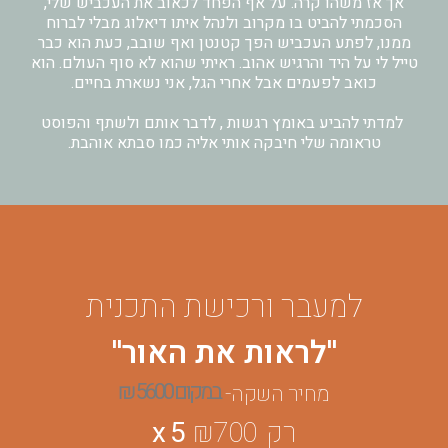
אך אז משהו קרה. על אף הפחד לכאוב את העכביש שלי,
הסכמתי להביט בו מקרוב ולנהל איתו דיאלוג מבלי לברוח
ממנו, לפתע העכביש הפך קטנטן ואף שובב, כעת הוא כבר
טייל לי על היד והרגיש אהוב. ראיתי שהוא לא סוף העולם. הוא
כואב לפעמים אבל אחרי הגל, אני נשארת בחיים.
למדתי להביע באומץ רגשות , לדבר אותם ולשתף והפוסט
טראומה שלי חיבקה אותי אליה כמו סבתא אוהבת.
למעבר ורכישת התכנית
''לראות את האור''
במקום 5600 ₪
מחיר השקה-
רק ₪700
x 5