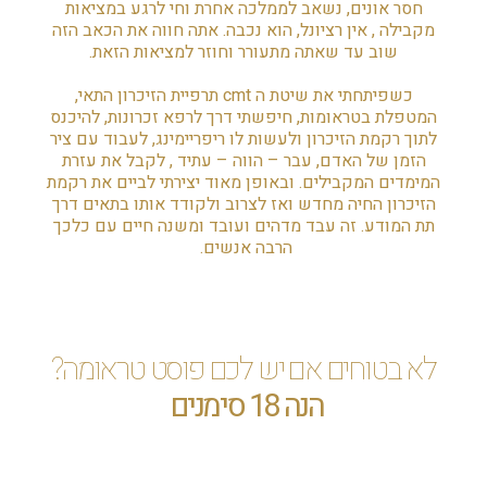
חסר אונים, נשאב לממלכה אחרת וחי לרגע במציאות
מקבילה , אין רציונל, הוא נכבה. אתה חווה את הכאב הזה
שוב עד שאתה מתעורר וחוזר למציאות הזאת.
כשפיתחתי את שיטת ה cmt תרפיית הזיכרון התאי,
המטפלת בטראומות, חיפשתי דרך לרפא זכרונות, להיכנס
לתוך רקמת הזיכרון ולעשות לו ריפריימינג, לעבוד עם ציר
הזמן של האדם, עבר – הווה – עתיד , לקבל את עזרת
המימדים המקבילים. ובאופן מאוד יצירתי לביים את רקמת
הזיכרון החיה מחדש ואז לצרוב ולקודד אותו בתאים דרך
תת המודע. זה עבד מדהים ועובד ומשנה חיים עם כלכך
הרבה אנשים.
לא בטוחים אם יש לכם פוסט טראומה?
הנה 18 סימנים