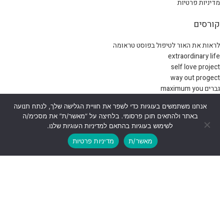
מדיניות פרטיות
קורסים
לראות את האור לטיפול בפוסט טראומה
extraordinary life
self love project
way out progect
גברים maximum you
אנחנו משתמשים בעוגיות כדי לשפר את חוויית הגלישה שלך, לנתח תנועה
CMT PROGRAM
באתר ולהתאים תוכן פרסומי. בלחיצה על “מאשר/ת” את מסכימ/ה
לשימוש בעוגיות בהתאם למדיניות העוגיות שלנו.
CMT Business – לעסקים
מאשר/ת
מדיניות פרטיות
CMT PROGRAM
CMT EXPERIENCE – חווית ה CMT
CMT MASTER-הסמכת מטפלים
CMT THERAPIST הכשרת מטפלים
self love seminar
© כל הזכויות שמורות |
אסטוריה ליאוני
עיצוב UX/UI ובניית אתרים - ניר
דובדבני